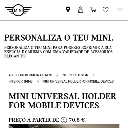
Pesquisar
Iniciar
Carrinho
Wishlis
parceiro
sessão
de
MINI
MyMini
compras
PERSONALIZA O TEU MINI.
PERSONALIZA O TEU MINI PARA PODERES EXPRIMIR A SUA
ENERGIA E CARISMA COM UMA VARIEDADE DE ACESSÓRIOS
ELEGANTES.
ACESSÓRIOS ORIGINAIS MINI
INTERIOR DESIGN
INTERIOR TRIMS
MINI UNIVERSAL HOLDER FOR MOBILE DEVICES
MINI UNIVERSAL HOLDER
FOR MOBILE DEVICES
PREÇO A PARTIR DE
70,8 €
i