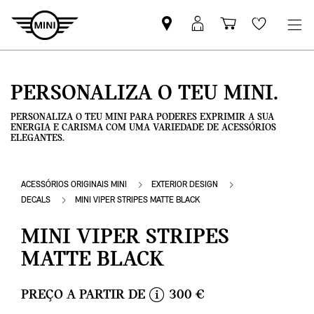
Pesquisar
Iniciar
Carrinho
Wishlis
parceiro
sessão
de
MINI
MyMini
compras
PERSONALIZA O TEU MINI.
PERSONALIZA O TEU MINI PARA PODERES EXPRIMIR A SUA
ENERGIA E CARISMA COM UMA VARIEDADE DE ACESSÓRIOS
ELEGANTES.
ACESSÓRIOS ORIGINAIS MINI
EXTERIOR DESIGN
DECALS
MINI VIPER STRIPES MATTE BLACK
MINI VIPER STRIPES
MATTE BLACK
PREÇO A PARTIR DE
300 €
i