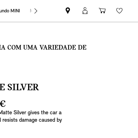
undo MINI
MINI Empresas
Pesquisar
Iniciar
Carrinho
Wishli
parceiro
sessão
de
MINI
MyMini
compras
SMA COM UMA VARIEDADE DE
E SILVER
 €
Matte Silver gives the car a
al resists damage caused by