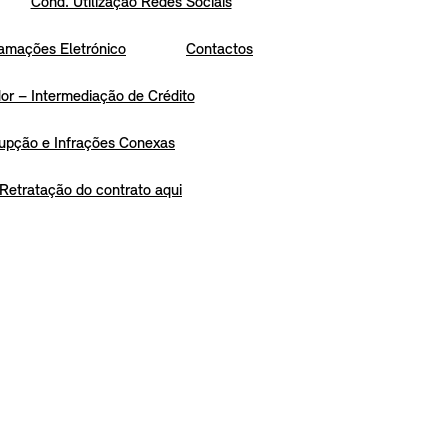
Cond. Utilização Redes Sociais
amações Eletrónico
Contactos
r – Intermediação de Crédito
upção e Infrações Conexas
Retratação do contrato aqui