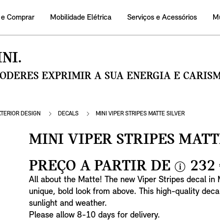
 e Comprar
Mobilidade Elétrica
Serviços e Acessórios
M
NI.
PODERES EXPRIMIR A SUA ENERGIA E CARI
XTERIOR DESIGN
DECALS
MINI VIPER STRIPES MATTE SILVER
MINI VIPER STRIPES MATT
PREÇO A PARTIR DE
232
i
All about the Matte! The new Viper Stripes decal in 
n
unique, bold look from above. This high-quality dec
f
sunlight and weather.
o
Please allow 8-10 days for delivery.