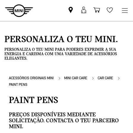
Pesquisar
Iniciar
Carrinho
Wishlis
parceiro
sessão
de
MINI
MyMini
compras
PERSONALIZA O TEU MINI.
PERSONALIZA O TEU MINI PARA PODERES EXPRIMIR A SUA
ENERGIA E CARISMA COM UMA VARIEDADE DE ACESSÓRIOS
ELEGANTES.
ACESSÓRIOS ORIGINAIS MINI
MINI CAR CARE
CAR CARE
PAINT PENS
PAINT PENS
PREÇOS DISPONÍVEIS MEDIANTE
SOLICITAÇÃO. CONTACTA O TEU PARCEIRO
MINI.