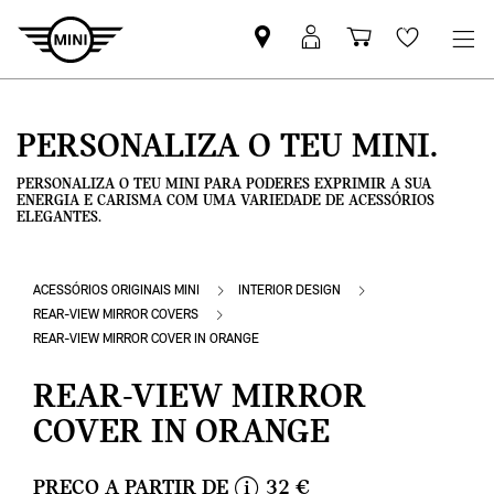
Pesquisar
Iniciar
Carrinho
Wishlis
parceiro
sessão
de
MINI
MyMini
compras
PERSONALIZA O TEU MINI.
PERSONALIZA O TEU MINI PARA PODERES EXPRIMIR A SUA
ENERGIA E CARISMA COM UMA VARIEDADE DE ACESSÓRIOS
ELEGANTES.
ACESSÓRIOS ORIGINAIS MINI
INTERIOR DESIGN
REAR-VIEW MIRROR COVERS
REAR-VIEW MIRROR COVER IN ORANGE
REAR-VIEW MIRROR
COVER IN ORANGE
PREÇO A PARTIR DE
32 €