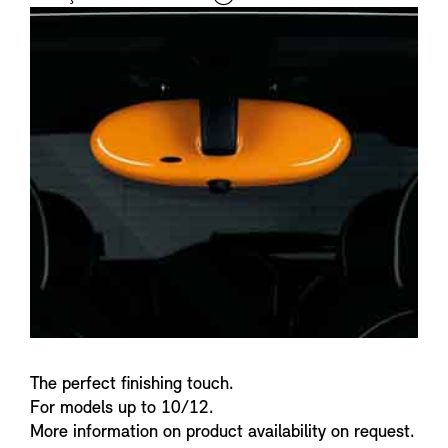
i
n
f
o
The perfect finishing touch.
For models up to 10/12.
More information on product availability on request.