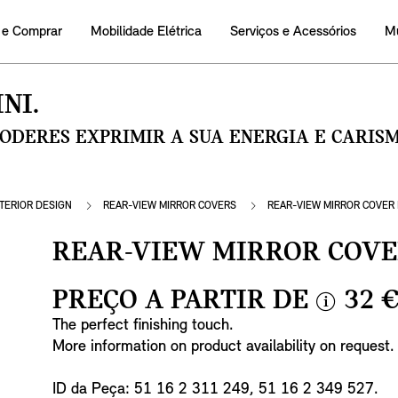
 e Comprar
Mobilidade Elétrica
Serviços e Acessórios
M
NI.
PODERES EXPRIMIR A SUA ENERGIA E CARI
NTERIOR DESIGN
REAR-VIEW MIRROR COVERS
REAR-VIEW MIRROR COVER 
REAR-VIEW MIRROR COVER
PREÇO A PARTIR DE
32 
i
The perfect finishing touch.
n
More information on product availability on request.
f
o
ID da Peça: 51 16 2 311 249, 51 16 2 349 527.