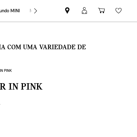
undo MINI
MINI Empresas
Pesquisar
Iniciar
Carrinho
Wishli
parceiro
sessão
de
MINI
MyMini
compras
SMA COM UMA VARIEDADE DE
IN PINK
 IN PINK
€