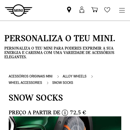
Pesquisar
Iniciar
Carrinho
Wishlis
parceiro
sessão
de
MINI
MyMini
compras
PERSONALIZA O TEU MINI.
PERSONALIZA O TEU MINI PARA PODERES EXPRIMIR A SUA
ENERGIA E CARISMA COM UMA VARIEDADE DE ACESSÓRIOS
ELEGANTES.
ACESSÓRIOS ORIGINAIS MINI
ALLOY WHEELS
WHEEL ACCESSORIES
SNOW SOCKS
SNOW SOCKS
PREÇO A PARTIR DE
72,5 €
i
n