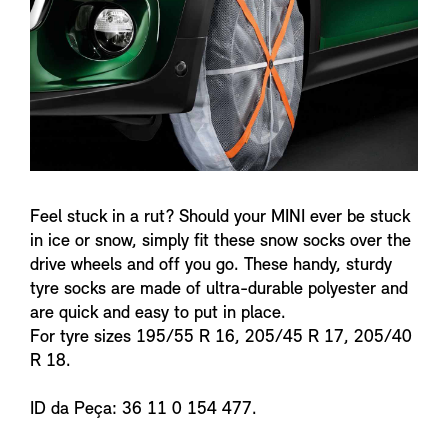
f
o
Feel stuck in a rut? Should your MINI ever be stuck
in ice or snow, simply fit these snow socks over the
drive wheels and off you go. These handy, sturdy
tyre socks are made of ultra-durable polyester and
are quick and easy to put in place.
For tyre sizes 195/55 R 16, 205/45 R 17, 205/40
R 18.
ID da Peça: 36 11 0 154 477.