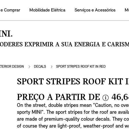
 e Comprar
Mobilidade Elétrica
Serviços e Acessórios
M
NI.
PODERES EXPRIMIR A SUA ENERGIA E CARI
XTERIOR DESIGN
DECALS
SPORT STRIPES ROOF KIT IN RED
SPORT STRIPES ROOF KIT 
PREÇO A PARTIR DE
46,6
i
On the street, double stripes mean "Caution, no ove
n
sporty MINI". The sport stripes for the roof are avai
f
are made of premium-quality colour decals. They c
o
of course they are light-proof, weather-proof and w