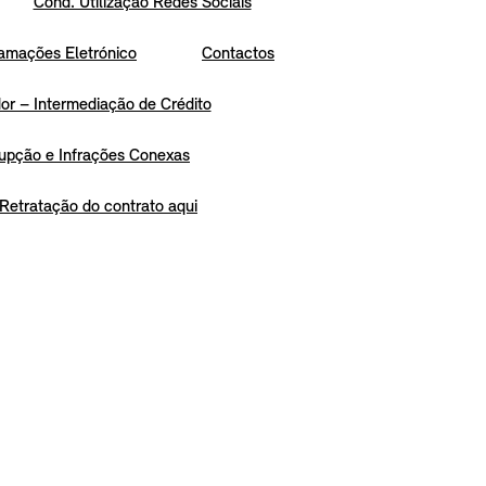
Cond. Utilização Redes Sociais
amações Eletrónico
Contactos
r – Intermediação de Crédito
upção e Infrações Conexas
Retratação do contrato aqui