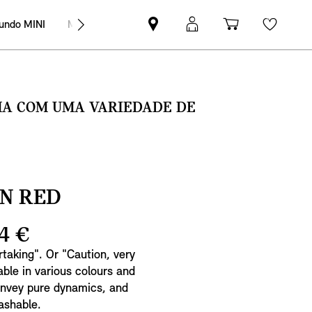
undo MINI
MINI Empresas
Pesquisar
Iniciar
Carrinho
Wishli
parceiro
sessão
de
MINI
MyMini
compras
SMA COM UMA VARIEDADE DE
IN RED
4 €
rtaking". Or "Caution, very
lable in various colours and
onvey pure dynamics, and
ashable.