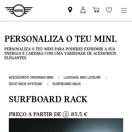
Pesquisar
Iniciar
Carrinho
Wishlis
parceiro
sessão
de
MINI
MyMini
compras
PERSONALIZA O TEU MINI.
PERSONALIZA O TEU MINI PARA PODERES EXPRIMIR A SUA
ENERGIA E CARISMA COM UMA VARIEDADE DE ACESSÓRIOS
ELEGANTES.
ACESSÓRIOS ORIGINAIS MINI
LUGGAGE AND LEISURE
ROOF RACK SYSTEMS
SURFBOARD RACK
SURFBOARD RACK
PREÇO A PARTIR DE
85,5 €
i
n