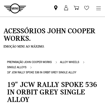
Pesquisar
Iniciar
Carrinho
Wishlis
parceiro
sessão
de
MINI
MyMini
compras
ACESSÓRIOS JOHN COOPER
WORKS.
EMOÇÃO MINI AO MÁXIMO.
PREPARAÇÃO JOHN COOPER WORKS
ALLOY WHEELS
SINGLE ALLOYS
19" JCW RALLY SPOKE 536 IN ORBIT GREY SINGLE ALLOY
19" JCW RALLY SPOKE 536
IN ORBIT GREY SINGLE
ALLOY