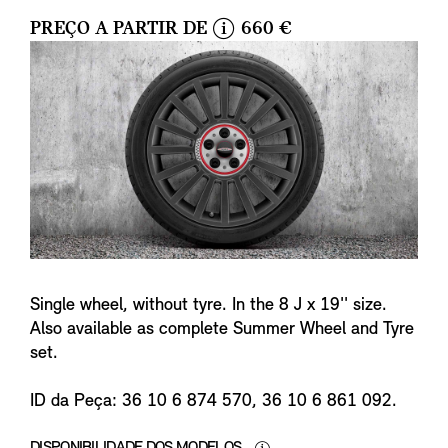
PREÇO A PARTIR DE
660 €
i
n
f
o
Single wheel, without tyre. In the 8 J x 19'' size.
Also available as complete Summer Wheel and Tyre
set.
ID da Peça: 36 10 6 874 570, 36 10 6 861 092.
DISPONIBILIDADE DOS MODELOS