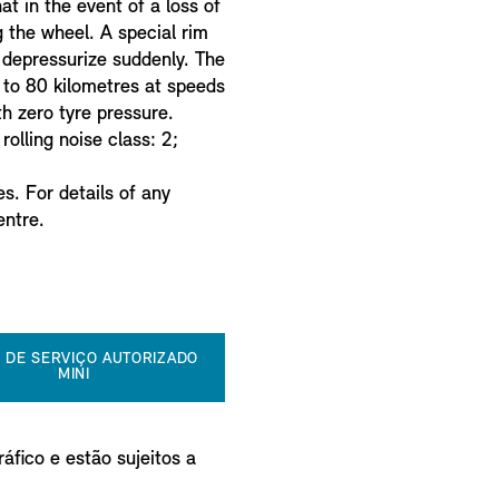
 in the event of a loss of
g the wheel. A special rim
y depressurize suddenly. The
p to 80 kilometres at speeds
h zero tyre pressure.
 rolling noise class: 2;
s. For details of any
entre.
 DE SERVIÇO AUTORIZADO
MINI
áfico e estão sujeitos a