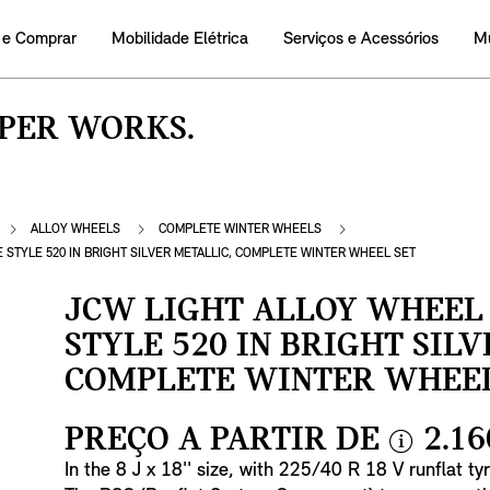
 e Comprar
Mobilidade Elétrica
Serviços e Acessórios
M
OPER WORKS.
ALLOY WHEELS
COMPLETE WINTER WHEELS
 STYLE 520 IN BRIGHT SILVER METALLIC, COMPLETE WINTER WHEEL SET
JCW LIGHT ALLOY WHEEL 
STYLE 520 IN BRIGHT SIL
COMPLETE WINTER WHEEL
PREÇO A PARTIR DE
2.16
i
In the 8 J x 18'' size, with 225/40 R 18 V runflat ty