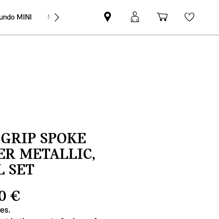
undo MINI
MINI Empresas
Pesquisar
Iniciar
Carrinho
Wishli
parceiro
sessão
de
MINI
MyMini
compras
GRIP SPOKE
VER METALLIC,
 SET
0 €
res.