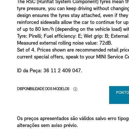
n
The RSC (Runflat System Component) tyres mean that
f
tyre pressure, you can keep driving without changin
o
design ensures the tyres stay attached, even if the
reinforced sidewalls allow the car to continue for u
of up to 80 km/h (depending on the vehicle load) wit
Tyre: Pirelli; Fuel efficiency: E; Wet grip: B; External
Measured external rolling noise value: 72dB.
Set of 4. Prices shown are recommended retail price
current special offers, speak to your MINI Service C
ID da Peça: 36 11 2 409 047.
DISPONIBILIDADE DOS MODELOS
PONTO
Os preços apresentados são válidos salvo erro tipogr
alterações sem aviso prévio.