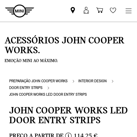
Pesquisar
Iniciar
Carrinho
Wishlis
parceiro
sessão
de
MINI
MyMini
compras
ACESSÓRIOS JOHN COOPER
WORKS.
EMOÇÃO MINI AO MÁXIMO.
PREPARAÇÃO JOHN COOPER WORKS
INTERIOR DESIGN
DOOR ENTRY STRIPS
JOHN COOPER WORKS LED DOOR ENTRY STRIPS
JOHN COOPER WORKS LED
DOOR ENTRY STRIPS
PREÇO A PARTIR DE
114,25 €