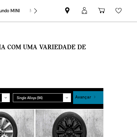
undo MINI
MINI Empresas
Pesquisar
Iniciar
Carrinho
Wishli
parceiro
sessão
de
MINI
MyMini
compras
SMA COM UMA VARIEDADE DE
Grupo
Avançar