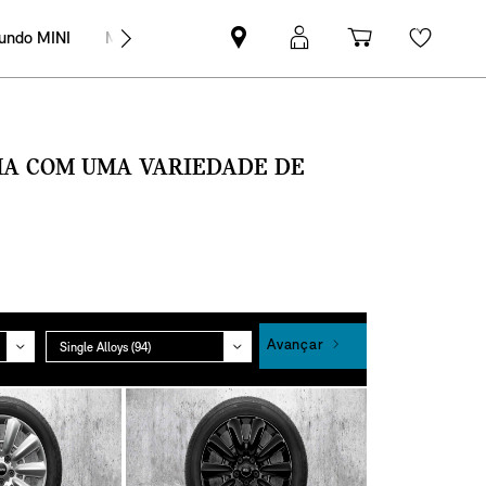
undo MINI
MINI Empresas
Pesquisar
Iniciar
Carrinho
Wishli
parceiro
sessão
de
MINI
MyMini
compras
SMA COM UMA VARIEDADE DE
Grupo
Avançar