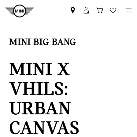
Pesquisar
Iniciar
Carrinho
Wishlis
parceiro
sessão
de
MINI
MyMini
compras
MINI BIG BANG
MINI X
VHILS:
URBAN
CANVAS