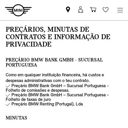
Pesquisar
Iniciar
Carrinho
Wishlis
parceiro
sessão
de
MINI
MyMini
compras
PREÇÁRIOS, MINUTAS DE
CONTRATOS E INFORMAÇÃO DE
PRIVACIDADE
PREÇÁRIO BMW BANK GMBH - SUCURSAL
PORTUGUESA
Como em qualquer instituição financeira, há custos e
despesas administrativas com o teu contrato.
Preçário BMW Bank GmbH – Sucursal Portuguesa -
Folheto de comissões e despesas.
Preçário BMW Bank GmbH – Sucursal Portuguesa -
Folheto de taxas de juro
Preçário BMW Renting (Portugal), Lda
MINUTAS