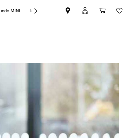
undo MINI
MINI Empresas
Pesquisar
Iniciar
Carrinho
Wishli
parceiro
sessão
de
MINI
MyMini
compras