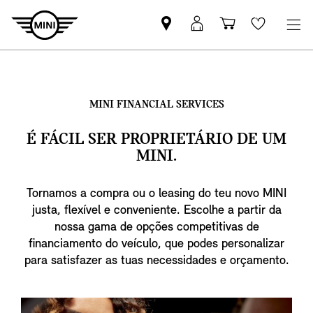
Pesquisar
Iniciar
Carrinho
Wishlis
parceiro
sessão
de
MINI
MyMini
compras
MINI FINANCIAL SERVICES
É FÁCIL SER PROPRIETÁRIO DE UM
MINI.
Tornamos a compra ou o leasing do teu novo MINI
justa, flexível e conveniente. Escolhe a partir da
nossa gama de opções competitivas de
financiamento do veículo, que podes personalizar
para satisfazer as tuas necessidades e orçamento.