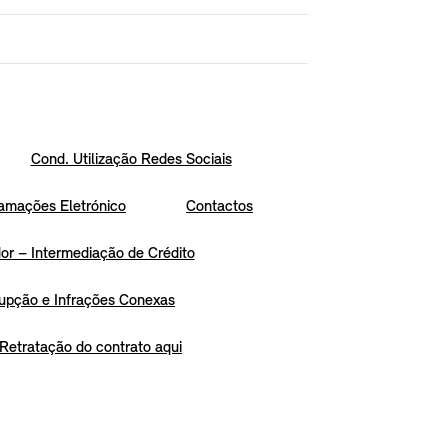
Cond. Utilização Redes Sociais
amações Eletrónico
Contactos
r – Intermediação de Crédito
upção e Infrações Conexas
Retratação do contrato aqui