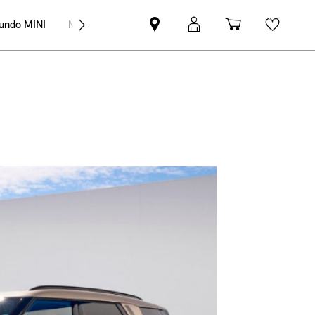
undo MINI
MINI Empresas
Pesquisar
Iniciar
Carrinho
Wishli
parceiro
sessão
de
MINI
MyMini
compras