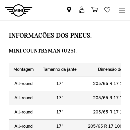
Pesquisar
Iniciar
Carrinho
Wishlis
parceiro
sessão
de
MINI
MyMini
compras
INFORMAÇÕES DOS PNEUS.
MINI COUNTRYMAN (U25).
Montagem
Tamanho da jante
Dimensão do pn
All-round
17"
205/65 R 17 100 
All-round
17"
205/65 R 17 100 
All-round
17"
205/65 R 17 100 
All-round
17"
205/65 R 17 100 H 