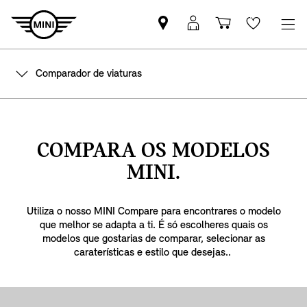
Pesquisar
Iniciar
Carrinho
Wishlis
parceiro
sessão
de
MINI
MyMini
compras
Comparador de viaturas
COMPARA OS MODELOS
MINI.
Utiliza o nosso MINI Compare para encontrares o modelo
que melhor se adapta a ti. É só escolheres quais os
modelos que gostarias de comparar, selecionar as
caraterísticas e estilo que desejas..