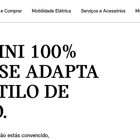
 e Comprar
Mobilidade Elétrica
Serviços e Acessórios
M
INI 100%
SE
ADAPTA
TILO DE
.
 não estás convencido,