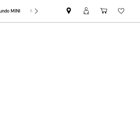
undo MINI
MINI Empresas
Pesquisar
Iniciar
Carrinho
Wishli
parceiro
sessão
de
MINI
MyMini
compras