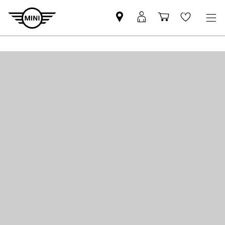
Pesquisar
Iniciar
Carrinho
Wishlis
parceiro
sessão
de
MINI
MyMini
compras