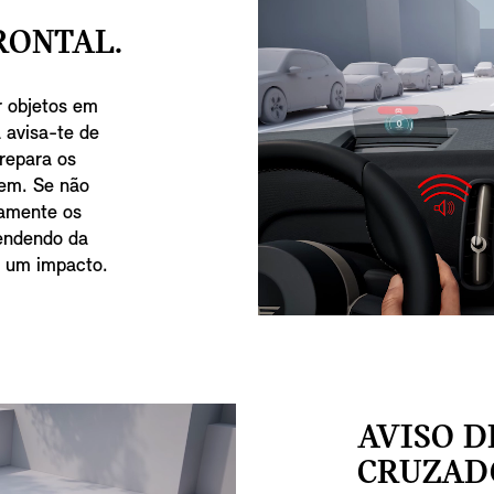
RONTAL.
r objetos em
 avisa-te de
prepara os
gem. Se não
camente os
endendo da
ir um impacto.
AVISO D
CRUZAD