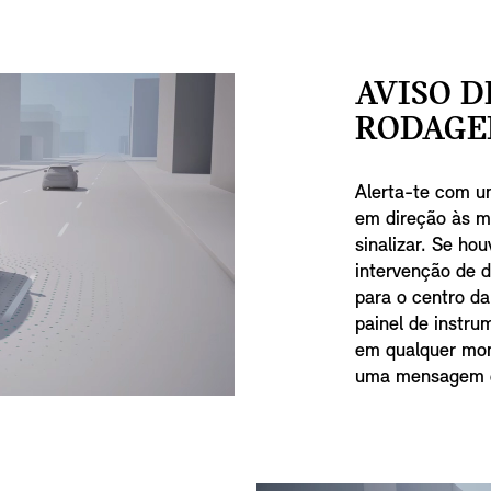
AVISO D
RODAGE
Alerta-te com u
em direção às m
sinalizar. Se ho
intervenção de d
para o centro da
painel de instru
em qualquer mom
uma mensagem d