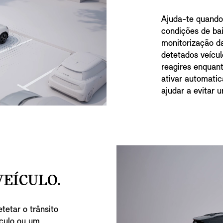
Ajuda-te quando
condições de bai
monitorização da
detetados veícul
reagires enquan
ativar automati
ajudar a evitar 
VEÍCULO.
tetar o trânsito
ículo ou um