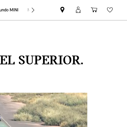
undo MINI
MINI Empresas
Pesquisar
Iniciar
Carrinho
Wishli
parceiro
sessão
de
MINI
MyMini
compras
EL SUPERIOR.