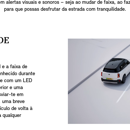
m alertas visuais e sonoros – seja ao mudar de faixa, ao f
para que possas desfrutar da estrada com tranquilidade.
DE
 e a faixa de
onhecido durante
-te com um LED
erior e uma
sviar-te em
, uma breve
ículo de volta à
a qualquer