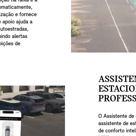
ição na faixa e a
tomaticamente,
lização e fornece
 apoio ajuda a
utoestradas,
uindo alertas
bições de
ASSISTE
ESTACI
PROFESS
O Assistente de
assistente de e
de conforto inte