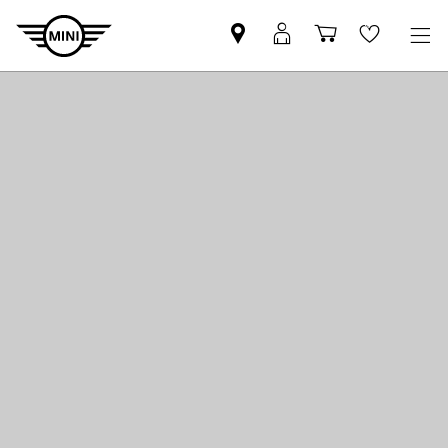
Pesquisar
Iniciar
Carrinho
Wishlis
parceiro
sessão
de
MINI
MyMini
compras