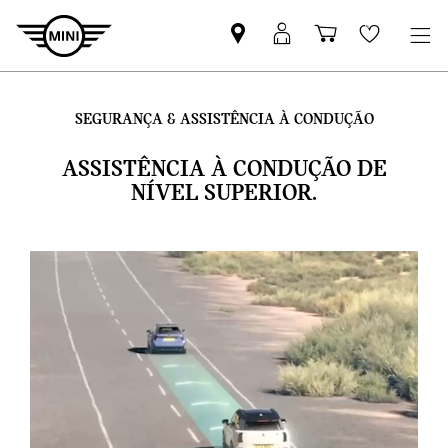
Pesquisar
Iniciar
Carrinho
Wishlis
parceiro
sessão
de
MINI
MyMini
compras
SEGURANÇA & ASSISTÊNCIA À CONDUÇÃO
ASSISTÊNCIA À CONDUÇÃO DE
NÍVEL SUPERIOR.