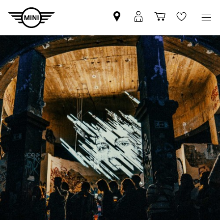
Pesquisar
Iniciar
Carrinho
Wishlis
parceiro
sessão
de
MINI
MyMini
compras