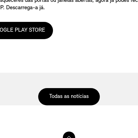
squeceres das portas ou janelas abertas, agora já podes fec
P. Descarrega-a já.
OGLE PLAY STORE
Todas as notícias