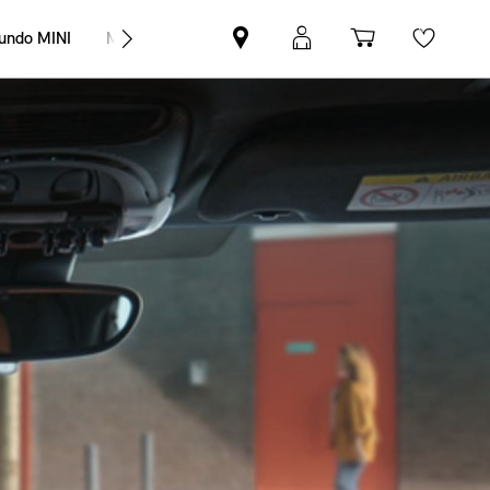
undo MINI
MINI Empresas
Pesquisar
Iniciar
Carrinho
Wishli
parceiro
sessão
de
MINI
MyMini
compras