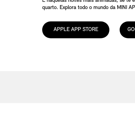
E naquelas noites mais animadas, se te e
quarto. Explora todo o mundo da MINI AP
APPLE APP STORE
GO