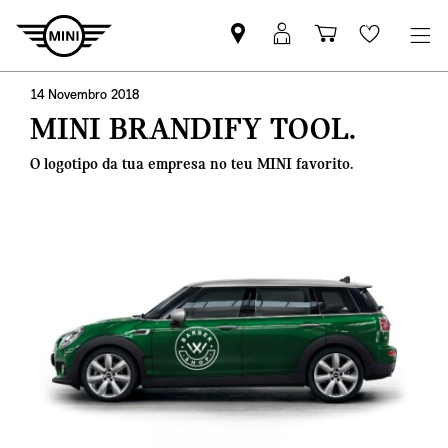
Pesquisar
Iniciar
Carrinho
Wishlis
parceiro
sessão
de
MINI
MyMini
compras
14 Novembro 2018
MINI BRANDIFY TOOL.
O logotipo da tua empresa no teu MINI favorito.