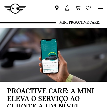
Pesquisar
Iniciar
Carrinho
Wishlis
parceiro
sessão
de
MINI
MyMini
compras
MINI PROACTIVE CARE.
PROACTIVE CARE: A MINI
ELEVA O SERVIÇO AO
CLIENTE A UM NÍVEL