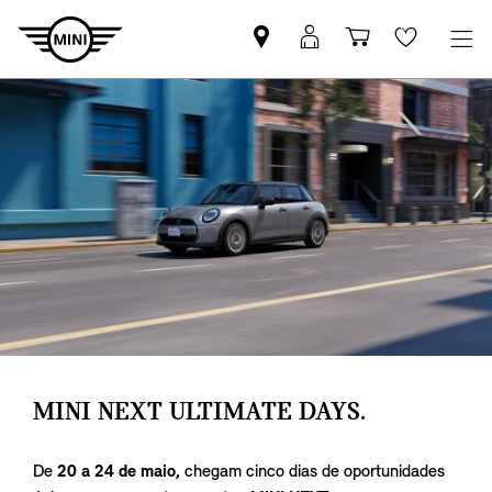
Pesquisar
Iniciar
Carrinho
Wishlis
parceiro
sessão
de
MINI
MyMini
compras
MINI NEXT ULTIMATE DAYS.
De
20 a 24 de maio,
chegam cinco dias de oportunidades