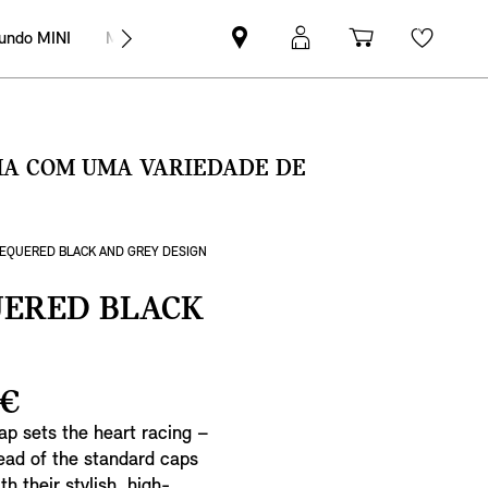
undo MINI
MINI Empresas
Pesquisar
Iniciar
Carrinho
Wishli
parceiro
sessão
de
MINI
MyMini
compras
SMA COM UMA VARIEDADE DE
HEQUERED BLACK AND GREY DESIGN
UERED BLACK
 €
cap sets the heart racing –
tead of the standard caps
th their stylish, high-