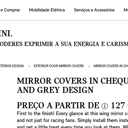
 e Comprar
Mobilidade Elétrica
Serviços e Acessórios
M
NI.
PODERES EXPRIMIR A SUA ENERGIA E CARI
XTERIOR DESIGN
EXTERIOR DOOR MIRROR COVERS
MIRROR COVERS IN C
MIRROR COVERS IN CHEQ
AND GREY DESIGN
PREÇO A PARTIR DE
127
i
First to the finish! Every glance at this wing mirror 
n
and not just for racing fans. Simply install them ins
f
and get a little treat every time you look at them. Wi