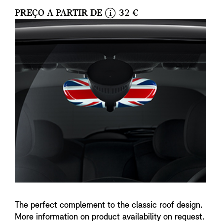
PREÇO A PARTIR DE
32 €
i
n
f
o
The perfect complement to the classic roof design.
More information on product availability on request.