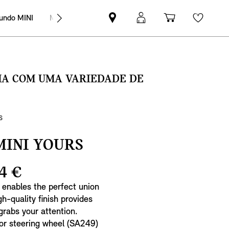
undo MINI
MINI Empresas
Pesquisar
Iniciar
Carrinho
Wishli
parceiro
sessão
de
MINI
MyMini
compras
SMA COM UMA VARIEDADE DE
S
MINI YOURS
4 €
l enables the perfect union
h-quality finish provides
grabs your attention.
or steering wheel (SA249)