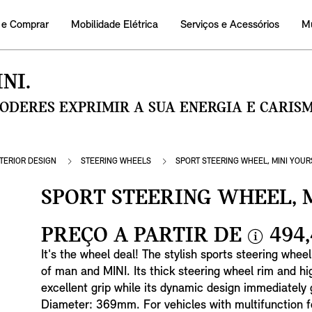
 e Comprar
Mobilidade Elétrica
Serviços e Acessórios
M
NI.
PODERES EXPRIMIR A SUA ENERGIA E CARI
NTERIOR DESIGN
STEERING WHEELS
SPORT STEERING WHEEL, MINI YOUR
SPORT STEERING WHEEL, 
PREÇO A PARTIR DE
494,
i
It's the wheel deal! The stylish sports steering whee
n
of man and MINI. Its thick steering wheel rim and hig
f
excellent grip while its dynamic design immediately 
o
Diameter: 369mm. For vehicles with multifunction f