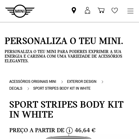
Pesquisar
Iniciar
Carrinho
Wishlis
parceiro
sessão
de
MINI
MyMini
compras
PERSONALIZA O TEU MINI.
PERSONALIZA O TEU MINI PARA PODERES EXPRIMIR A SUA
ENERGIA E CARISMA COM UMA VARIEDADE DE ACESSÓRIOS
ELEGANTES.
ACESSÓRIOS ORIGINAIS MINI
EXTERIOR DESIGN
DECALS
SPORT STRIPES BODY KIT IN WHITE
SPORT STRIPES BODY KIT
IN WHITE
PREÇO A PARTIR DE
46,64 €
i