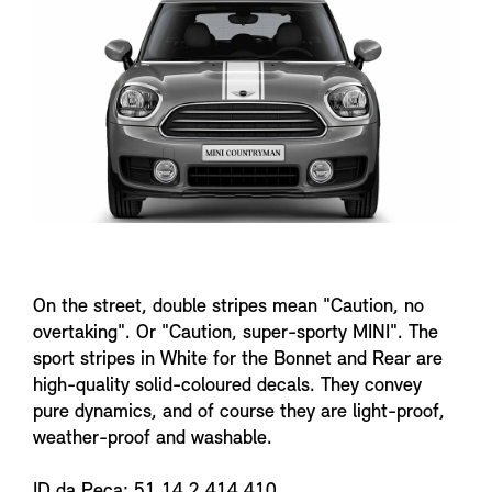
n
f
o
On the street, double stripes mean "Caution, no
overtaking". Or "Caution, super-sporty MINI". The
sport stripes in White for the Bonnet and Rear are
high-quality solid-coloured decals. They convey
pure dynamics, and of course they are light-proof,
weather-proof and washable.
ID da Peça: 51 14 2 414 410.