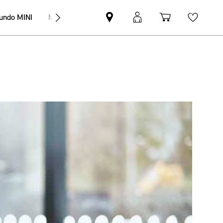
undo MINI
MINI Empresas
Pesquisar
Iniciar
Carrinho
Wishli
parceiro
sessão
de
MINI
MyMini
compras