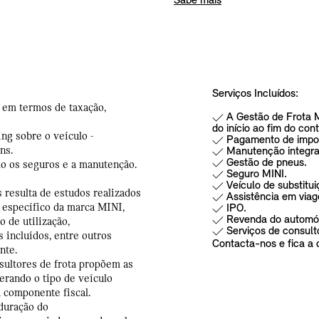
Sabe mais
Serviços Incluídos:
 em termos de taxação,
A Gestão de Frota M
do início ao fim do con
ng sobre o veículo -
Pagamento de impo
ens.
Manutenção integra
Gestão de pneus.
mo os seguros e a manutenção.
Seguro MINI.
Veículo de substitui
 resulta de estudos realizados
Assistência em via
 específico da marca MINI,
IPO.
Revenda do automó
 de utilização,
Serviços de consulto
 incluídos, entre outros
Contacta-nos e fica a 
ente.
nsultores de frota propõem as
erando o tipo de veículo
a componente fiscal.
duração do