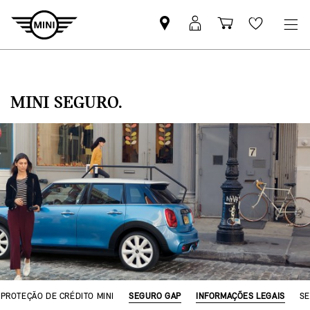
Pesquisar
Iniciar
Carrinho
Wishlis
parceiro
sessão
de
MINI
MyMini
compras
MINI SEGURO.
PROTEÇÃO DE CRÉDITO MINI
SEGURO GAP
INFORMAÇÕES LEGAIS
SE