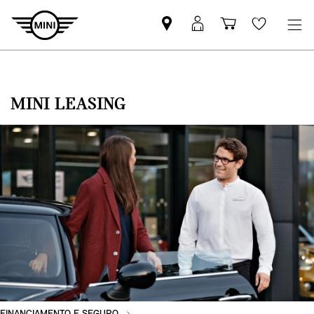
Pesquisar
Iniciar
Carrinho
Wishlis
parceiro
sessão
de
MINI
MyMini
compras
MINI LEASING