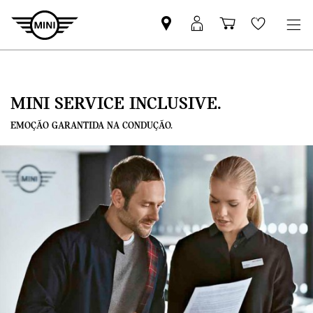
Pesquisar
Iniciar
Carrinho
Wishlis
parceiro
sessão
de
MINI
MyMini
compras
MINI SERVICE INCLUSIVE.
EMOÇÃO GARANTIDA NA CONDUÇÃO.