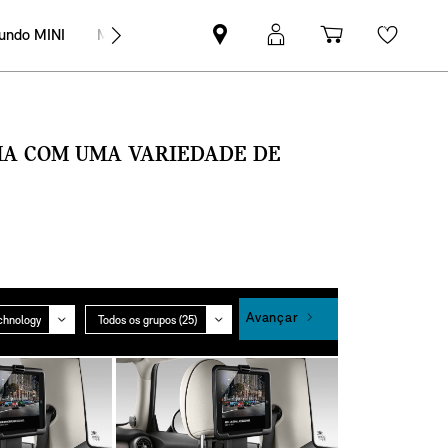
undo MINI
MINI Empresas
Pesquisar
Iniciar
Carrinho
Wishli
parceiro
sessão
de
MINI
MyMini
compras
SMA COM UMA VARIEDADE DE
Grupo
Avançar