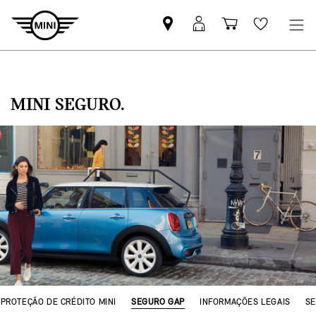
Pesquisar
Iniciar
Carrinho
Wishlis
parceiro
sessão
de
MINI
MyMini
compras
MINI SEGURO.
PROTEÇÃO DE CRÉDITO MINI
SEGURO GAP
INFORMAÇÕES LEGAIS
SE