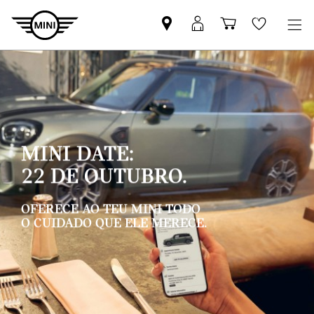
Pesquisar
Iniciar
Carrinho
Wishlis
parceiro
sessão
de
MINI
MyMini
compras
MINI DATE:
22 DE OUTUBRO.
OFERECE AO TEU MINI TODO
O CUIDADO QUE ELE MERECE.